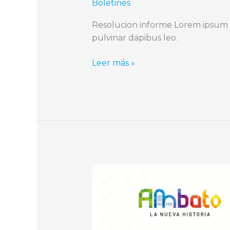
Boletines
Resolucion informe Lorem ipsum dol
pulvinar dapibus leo.
Leer más »
Boletin
de
prensa
Buena
Vecindad