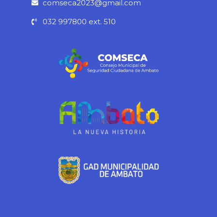
k
a
p
comseca2023@gmail.com
-
m
032 997800 ext. 510
f