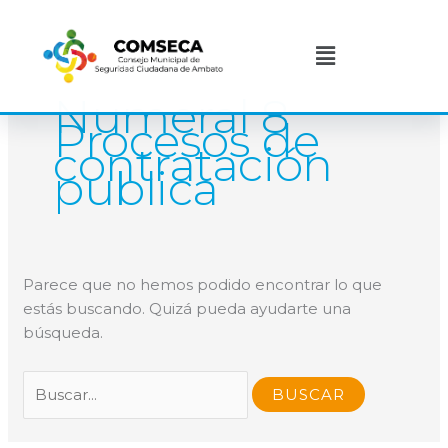
Ir
Buscar
al
por:
Menú
contenido
Numeral 8
Procesos de
contratación
publica
Parece que no hemos podido encontrar lo que
estás buscando. Quizá pueda ayudarte una
búsqueda.