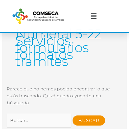
Ir
Buscar
al
por:
Menú
contenido
Numeral 5-22
Servicios
formularios
formatos
tramites
Parece que no hemos podido encontrar lo que
estás buscando. Quizá pueda ayudarte una
búsqueda.