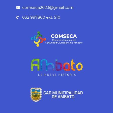
o
r
e
p
k
a
p
comseca2023@gmail.com
-
m
032 997800 ext. 510
f