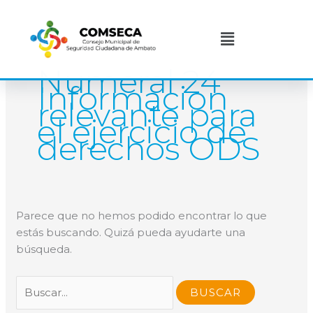
Ir
Buscar
al
por:
Menú
contenido
Numeral 24
Informacion
relevante para
el ejercicio de
derechos ODS
Parece que no hemos podido encontrar lo que
estás buscando. Quizá pueda ayudarte una
búsqueda.