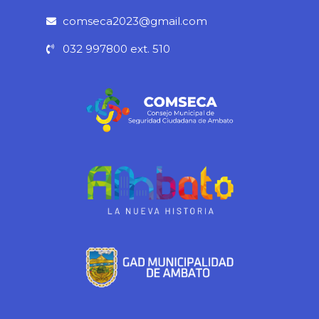
o
r
e
p
k
a
p
comseca2023@gmail.com
-
m
032 997800 ext. 510
f