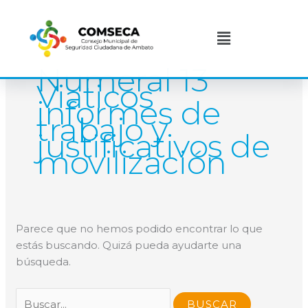
Ir
Buscar
al
por:
Menú
contenido
Numeral 13
Viaticos
informes de
trabajo y
justificativos de
movilización
Parece que no hemos podido encontrar lo que
estás buscando. Quizá pueda ayudarte una
búsqueda.