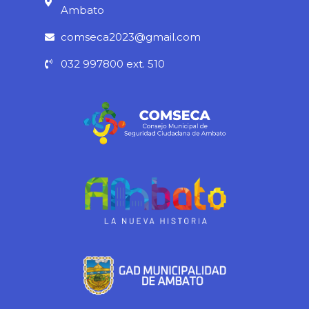
o
r
e
p
Ambato
k
a
p
comseca2023@gmail.com
-
m
032 997800 ext. 510
f