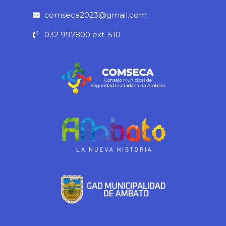
o
r
e
p
k
a
p
comseca2023@gmail.com
-
m
032 997800 ext. 510
f