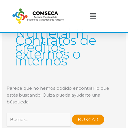
Ir
Buscar
al
por:
Menú
contenido
Numeral 11
Contratos de
créditos
externos o
internos
Parece que no hemos podido encontrar lo que
estás buscando. Quizá pueda ayudarte una
búsqueda.