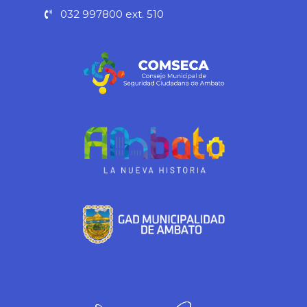
-
m
032 997800 ext. 510
f