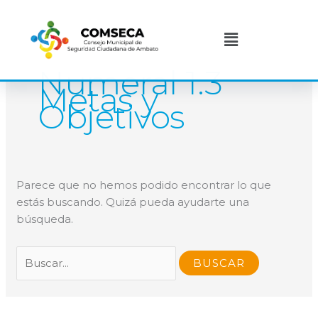
Ir
Buscar
al
por:
Menú
contenido
Numeral 1.3
Metas y
Objetivos
Parece que no hemos podido encontrar lo que
estás buscando. Quizá pueda ayudarte una
búsqueda.