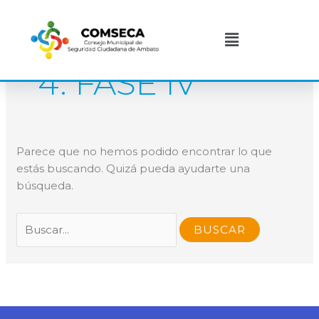
Ir
Buscar
al
por:
Menú
contenido
4. FASE IV
Parece que no hemos podido encontrar lo que
estás buscando. Quizá pueda ayudarte una
búsqueda.