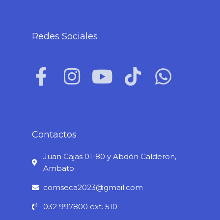
Redes Sociales
F
I
Y
T
W
a
n
o
i
h
c
s
u
k
a
e
t
t
t
t
b
a
u
o
s
Contactos
o
g
b
k
a
Juan Cajas 01-80 y Abdón Calderon,
o
r
e
p
Ambato
k
a
p
comseca2023@gmail.com
-
m
032 997800 ext. 510