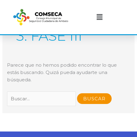
Ir
Buscar
al
por:
Menú
contenido
3. FASE III
Parece que no hemos podido encontrar lo que
estás buscando. Quizá pueda ayudarte una
búsqueda.