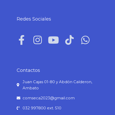
Redes Sociales
F
I
Y
T
W
a
n
o
i
h
c
s
u
k
a
e
t
t
t
t
b
a
u
o
s
Contactos
o
g
b
k
a
Juan Cajas 01-80 y Abdón Calderon,
o
r
e
p
Ambato
k
a
p
comseca2023@gmail.com
-
m
032 997800 ext. 510