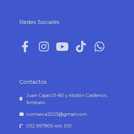
Redes Sociales
F
I
Y
T
W
a
n
o
i
h
c
s
u
k
a
e
t
t
t
t
b
a
u
o
s
Contactos
o
g
b
k
a
Juan Cajas 01-80 y Abdón Calderon,
o
r
e
p
Ambato
k
a
p
comseca2023@gmail.com
-
m
032 997800 ext. 510