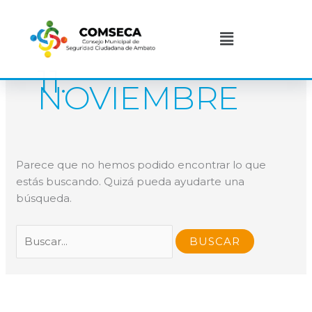
Ir
Buscar
al
por:
Menú
contenido
11.
NOVIEMBRE
Parece que no hemos podido encontrar lo que
estás buscando. Quizá pueda ayudarte una
búsqueda.