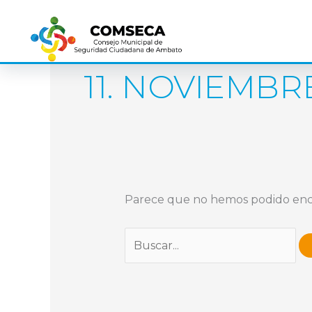
Ir
Buscar
al
por:
contenido
11. NOVIEMBR
Parece que no hemos podido enc