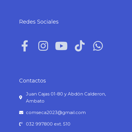
Redes Sociales
F
I
Y
T
W
a
n
o
i
h
c
s
u
k
a
e
t
t
t
t
b
a
u
o
s
Contactos
o
g
b
k
a
Juan Cajas 01-80 y Abdón Calderon,
o
r
e
p
Ambato
k
a
p
comseca2023@gmail.com
-
m
032 997800 ext. 510