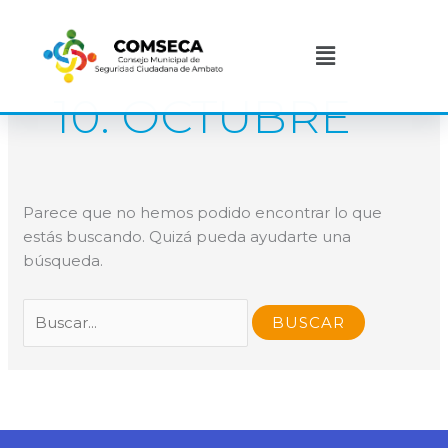
Ir
Buscar
al
por:
Menú
contenido
10. OCTUBRE
Parece que no hemos podido encontrar lo que
estás buscando. Quizá pueda ayudarte una
búsqueda.