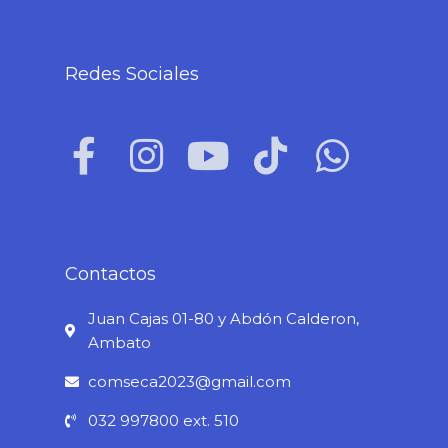
Redes Sociales
F
I
Y
T
W
a
n
o
i
h
c
s
u
k
a
e
t
t
t
t
b
a
u
o
s
Contactos
o
g
b
k
a
Juan Cajas 01-80 y Abdón Calderon,
o
r
e
p
Ambato
k
a
p
comseca2023@gmail.com
-
m
032 997800 ext. 510