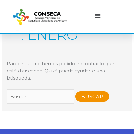
Ir
Buscar
al
por:
Menú
contenido
1. ENERO
Parece que no hemos podido encontrar lo que
estás buscando. Quizá pueda ayudarte una
búsqueda.