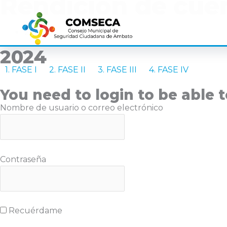
Rendición de cue
Ir
al
contenido
2024
2024
1. FASE I
2. FASE II
3. FASE III
4. FASE IV
You need to login to be able t
Nombre de usuario o correo electrónico
Contraseña
Recuérdame